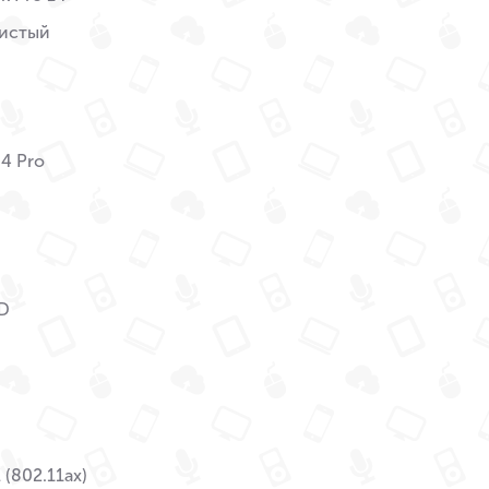
истый
4 Pro
SD
 (802.11ax)