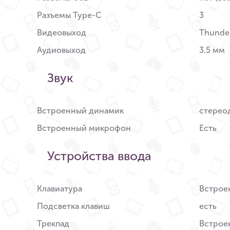
Разъемы Type-C
3
Видеовыход
Thunder
Аудиовыход
3.5 мм
Звук
Встроенный динамик
стерео
Встроенный микрофон
Есть
Устройства ввода
Клавиатура
Встроен
Подсветка клавиш
есть
Трекпад
Встроен