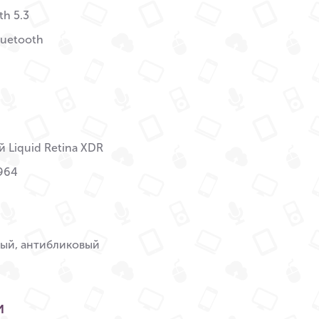
th 5.3
Bluetooth
 Liquid Retina XDR
964
вый, антибликовый
и