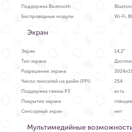
Поддержка Bluetooth
Bluetoo
Беспроводные модули
Wi-Fi, 
Экран
Экран
14,2″
Тип экрана
Дисплей
Разрешение экрана
3024×1
Число пикселей на дюйм (PPI)
254
Поддержка гаммы P3
есть
Покрытие экрана
глянце
Сенсорный экран
нет
Мультимедийные возможност