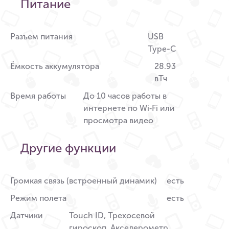
Питание
Разъем питания
USB
Type-C
Ёмкость аккумулятора
28.93
вТч
Время работы
До 10 часов работы в
интернете по Wi‑Fi или
просмотра видео
Другие функции
Громкая связь (встроенный динамик)
есть
Режим полета
есть
Датчики
Touch ID, Трехосевой
гироскоп, Акселерометр,