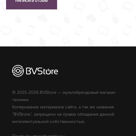
НАПИСАТЬ ОТЗЫВ
© 2015-2026 BV|Store — мультибрендовый магазин
техники.
Копирование материалов сайта, а так же названия
"BV|Store", запрещено на правах обладания данной
интеллектуальной собственностью.