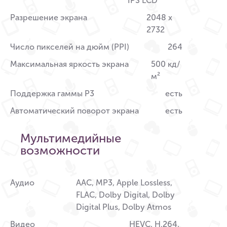
IPS LCD
Разрешение экрана
2048 x
2732
Число пикселей на дюйм (PPI)
264
Максимальная яркость экрана
500 кд/
м²
Поддержка гаммы P3
есть
Автоматический поворот экрана
есть
Мультимедийные
возможности
Аудио
AAC, MP3, Apple Lossless,
FLAC, Dolby Digital, Dolby
Digital Plus, Dolby Atmos
Видео
HEVC, H.264,