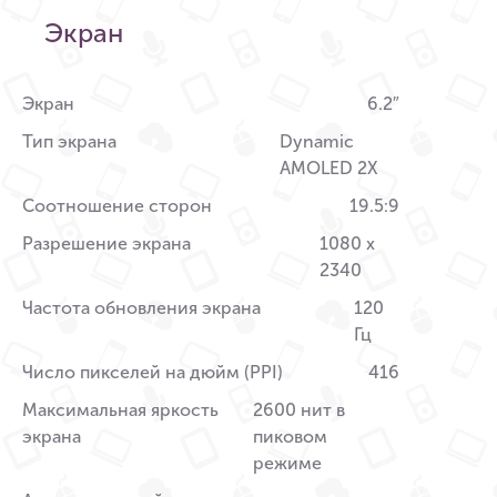
Экран
Экран
6.2″
Тип экрана
Dynamic
AMOLED 2X
Соотношение сторон
19.5:9
Разрешение экрана
1080 x
2340
Частота обновления экрана
120
Гц
Число пикселей на дюйм (PPI)
416
Максимальная яркость
2600 нит в
экрана
пиковом
режиме