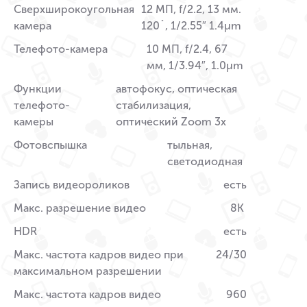
Сверхширокоугольная
12 МП, f/2.2, 13 мм.
камера
120˚, 1/2.55″ 1.4µm
Телефото-камера
10 МП, f/2.4, 67
мм, 1/3.94″, 1.0µm
Функции
автофокус, оптическая
телефото-
стабилизация,
камеры
оптический Zoom 3x
Фотовспышка
тыльная,
светодиодная
Запись видеороликов
есть
Макс. разрешение видео
8K
HDR
есть
Макс. частота кадров видео при
24/30
максимальном разрешении
Макс. частота кадров видео
960