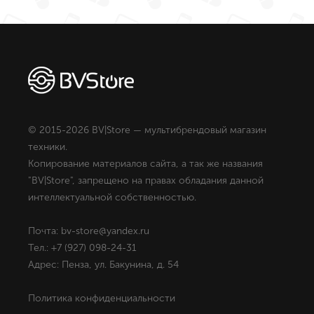
© 2015-2026 BV|Store — мультибрендовый магазин
техники.
Копирование материалов сайта, а так же названия
"BV|Store", запрещено на правах обладания данной
интеллектуальной собственностью.
Почта: bv-store@yandex.ru
Тел.: +7 (927) 098-24-31
Адрес: Пенза, ул. Бакунина, д. 54
Политика конфиденциальности