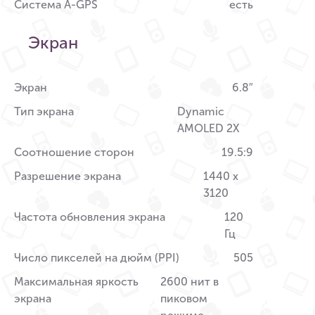
Система A-GPS
есть
Экран
Экран
6.8″
Тип экрана
Dynamic
AMOLED 2X
Соотношение сторон
19.5:9
Разрешение экрана
1440 x
3120
Частота обновления экрана
120
Гц
Число пикселей на дюйм (PPI)
505
Максимальная яркость
2600 нит в
экрана
пиковом