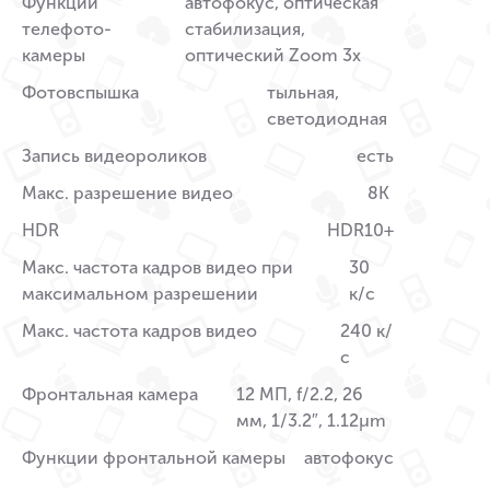
Функции
автофокус, оптическая
телефото-
стабилизация,
камеры
оптический Zoom 3x
Фотовспышка
тыльная,
светодиодная
Запись видеороликов
есть
Макс. разрешение видео
8K
HDR
HDR10+
Макс. частота кадров видео при
30
максимальном разрешении
к/c
Макс. частота кадров видео
240 к/
с
Фронтальная камера
12 МП, f/2.2, 26
мм, 1/3.2″, 1.12µm
Функции фронтальной камеры
автофокус