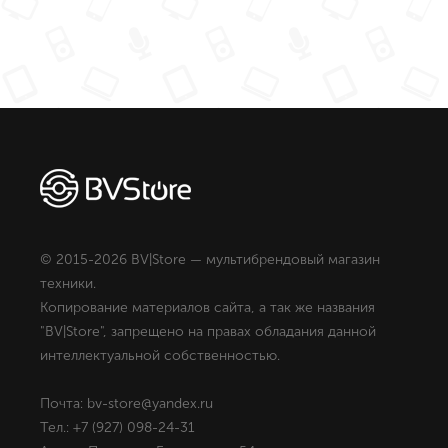
© 2015-2026 BV|Store — мультибрендовый магазин
техники.
Копирование материалов сайта, а так же названия
"BV|Store", запрещено на правах обладания данной
интеллектуальной собственностью.
Почта: bv-store@yandex.ru
Тел.: +7 (927) 098-24-31