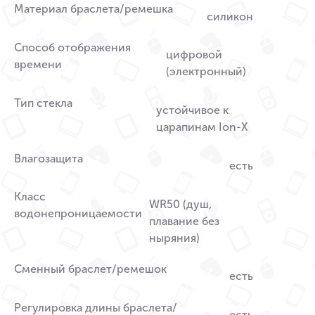
Материал браслета/ремешка
силикон
Способ отображения
цифровой
времени
(электронный)
Тип стекла
устойчивое к
царапинам Ion-X
Влагозащита
есть
Класс
WR50 (душ,
водонепроницаемости
плавание без
ныряния)
Сменный браслет/ремешок
есть
Регулировка длины браслета/
есть