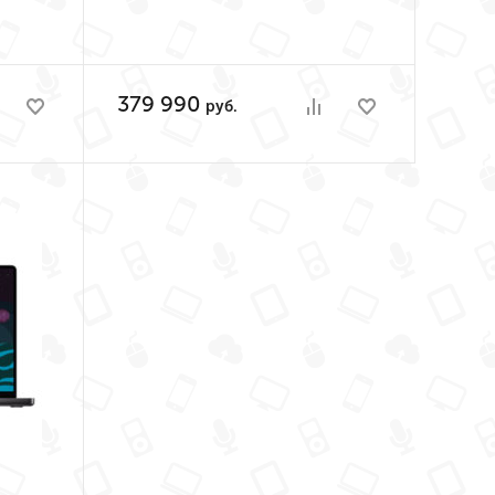
36GB,
Pro 12-Core, GPU 18-
Core, 36GB, 1TB)
379 990
руб.