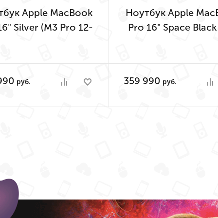
тбук Apple MacBook
Ноутбук Apple Mac
16" Silver (M3 Pro 12-
Pro 16" Space Black
, GPU 18-Core, 18GB,
Pro 12-Core, GPU 
1TB)
Core, 18GB, 1TB
990
359 990
руб.
руб.