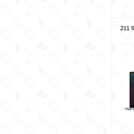
Bla
G
211 