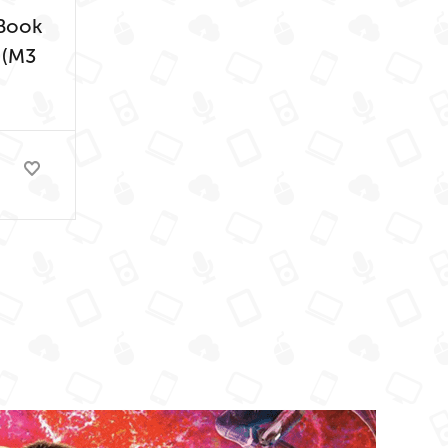
Book
 (M3
18-
)