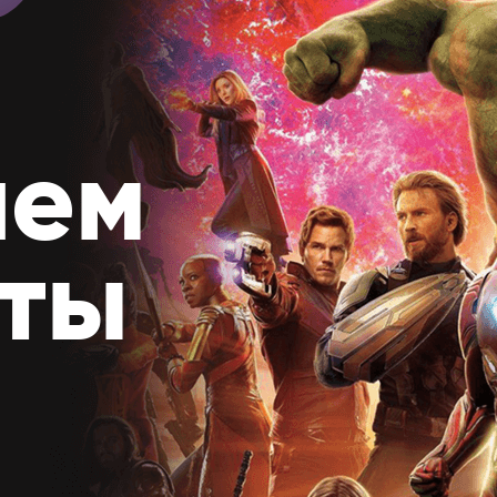
аем
ты