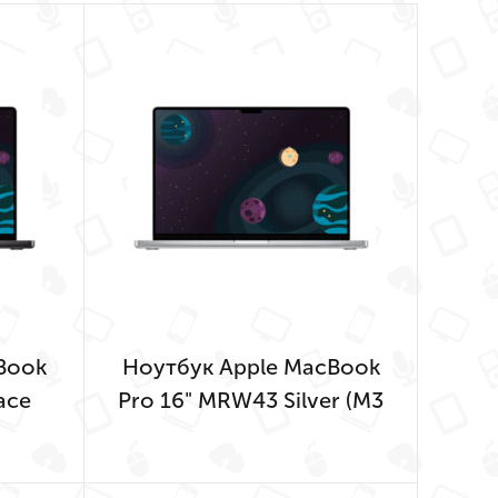
Book
Ноутбук Apple MacBook
ace
Pro 16" MRW43 Silver (M3
ore,
Pro 12-Core, GPU 18-
B,
Core, 18GB, 512GB)