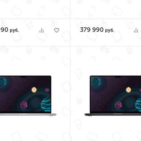
ck (M3 Pro 12-Core,
Core, GPU 18-Core, 
PU 18-Core, 18GB,
1TB)
512GB)
990
379 990
руб.
руб.