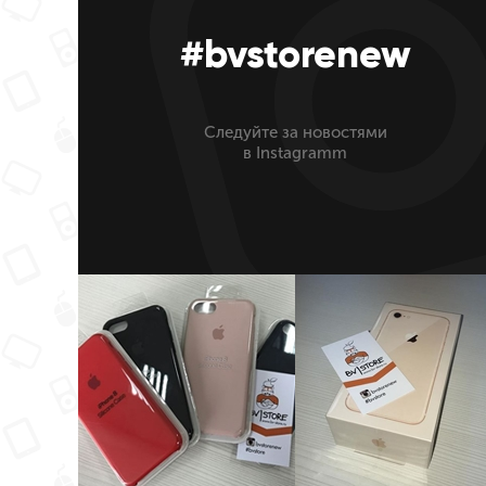
#bvstorenew
Следуйте за новостями
в Instagramm