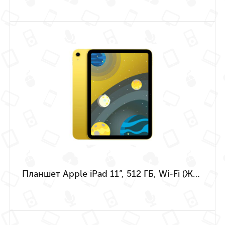
Планшет Apple iPad 11”, 512 ГБ, Wi-Fi (Жёлтый | Yellow) (A16 | 2025)