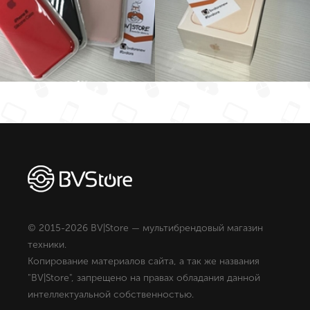
© 2015-2026 BV|Store — мультибрендовый магазин
техники.
Копирование материалов сайта, а так же названия
"BV|Store", запрещено на правах обладания данной
интеллектуальной собственностью.