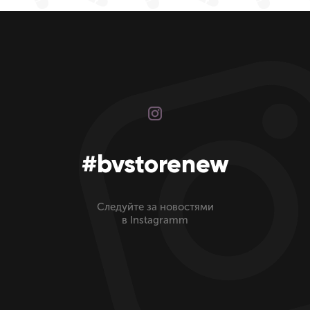
#bvstorenew
Следуйте за новостями
в Instagramm