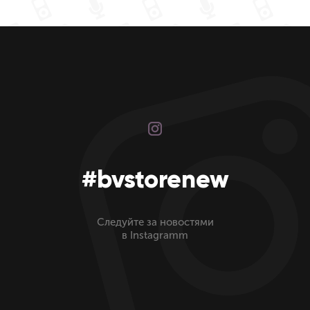
#bvstorenew
Следуйте за новостями
в Instagramm