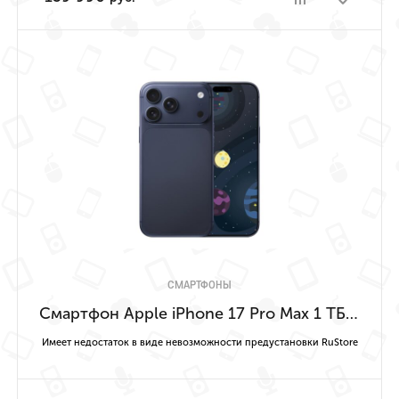
СМАРТФОНЫ
Смартфон Apple iPhone 17 Pro Max 1 ТБ («Насыщенный синий» | Deep Blue) Имеет недостаток в виде невозможности предустановки RuStore
Имеет недостаток в виде невозможности предустановки RuStore